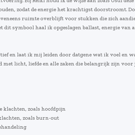
itvoering. Bij Reiki houd ik de wijze aan zoals Usui dez
den, zodat de energie het krachtigst doorstroomt. Doo
eveneens ruimte overblijft voor stukken die zich aand
dit symbool haal ik opgeslagen ballast, energie van an
ïtief en laat ik mij leiden door datgene wat ik voel e
 licht, liefde en alle zaken die belangrijk zijn voor j
ke klachten, zoals hoofdpijn
 klachten, zoals burn-out
behandeling